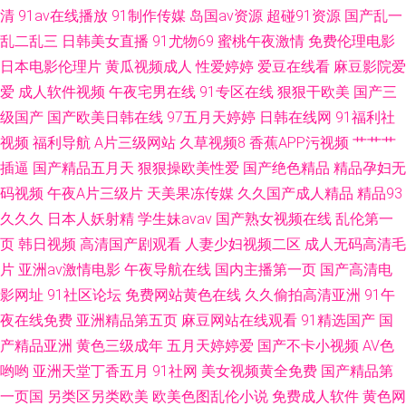
清
91av在线播放
91制作传媒
岛国av资源
超碰91资源
国产乱一
久久密桃 91碰视频 91白虎丝袜福利观看 91啦九色绿帽 伊人久热香 午夜国
乱二乱三
日韩美女直播
91尤物69
蜜桃午夜激情
免费伦理电影
日本电影伦理片
黄瓜视频成人
性爱婷婷
爱豆在线看
麻豆影院爱
产传媒 国产福利精品一 天天干天天做 91九色白浆 极品国产极品美女在线 豆
爱
成人软件视频
午夜宅男在线
91专区在线
狠狠干欧美
国产三
花91熟女 91美女免费视频蜜 国产性福利 五月天最新网址 欧美成在线 亚洲夜
级国产
国产欧美日韩在线
97五月天婷婷
日韩在线网
91福利社
视频
福利导航
A片三级网站
久草视频8
香蕉APP污视频
艹艹艹
夜蜜桃 欧美亚洲另类在线 97人人操人人妻
插逼
国产精品五月天
狠狠操欧美性爱
国产绝色精品
精品孕妇无
码视频
午夜A片三级片
天美果冻传媒
久久国产成人精品
精品93
久久久
日本人妖射精
学生妹avav
国产熟女视频在线
乱伦第一
页
韩日视频
高清国产剧观看
人妻少妇视频二区
成人无码高清毛
片
亚洲av激情电影
午夜导航在线
国内主播第一页
国产高清电
影网址
91社区论坛
免费网站黄色在线
久久偷拍高清亚洲
91午
夜在线免费
亚洲精品第五页
麻豆网站在线观看
91精选国产
国
产精品亚洲
黄色三级成年
五月天婷婷爱
国产不卡小视频
AV色
哟哟
亚洲天堂丁香五月
91社网
美女视频黄全免费
国产精品第
一页国
另类区另类欧美
欧美色图乱伦小说
免费成人软件
黄色网