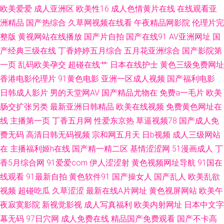
欧美爱爱
成人亚洲区
欧美性16
成人色情黄片在线
在线观看亚
91免贵看片 色色精品影院 97资源视频总站 欧美婷婷基地 影音先锋AV日韩资
洲精品
国产热综合
久草网视频在线看
午夜精品网影院
伦理片完
整版
黄视网站在线播放
国产片自拍
国产在线91
AV亚洲网址
国
源 亚洲性爱c 亚洲欧洲毛片 午夜福利爽日网 涩99热热99 日韩牛B叉电影 色
产经典三级在线
丁香婷婷五月综合
五月花亚洲综合
国产影院第
呦呦网站入口国 丝袜足交性爱视频 av第一页影音先锋 午夜在线视频玖玖 久
一页
乱码欧美孕交
超碰在线艹
日本在线护士
黄色三级免费网址
香港电影伦理片
91黄色电影
亚洲一区成人视频
国产福利电影
草福利毛片 香蕉视频黄在线观看 成人男女午夜影院 日韩午夜福利在线 www
日韩成人影片
男的天堂网AV
国产精品尤物在
免费a一毛片
欧美
肠交扩张另类
最新亚洲日韩精品
欧美在线视频
免费黄色网址在
欧美成人 中文字幕日韩精品专区 加比勒av 深夜福利一区 91九色蝌蚪成人国
线
主播第一页
丁香五月网
性爱东京热
草逼视频78
国产成人免
费无码
高清日韩无码视频
宗和网五月天
日b视频
成人三级网站
产 韩国色片在线 中文字幕人妻无码三区 九一看片入口 超碰91资源 蜜桃视频
在
主播福利姬h在线
国产精一精二区
基情涩涩网
51漫画成人
丁
香5月综合网
91爱爱com
伊人涩涩射
黄色视频网址导航
91国在
免费在线观看 亚洲五月天丁香 海角人妻91 91视频线上免费观看 自拍92AV
线观看
91最新自拍
黄色软件91
国产操女人
国产乱人
欧美乱欲
天美mv入口 另类海角专区 91热爆TS伪娘 精东ab 91九色色窝窝 亚州射逼 国
视频
超碰吃瓜
久草涩涩
最新在线A片网址
黄色视屏网站
欧美午
夜寂寞影院
新视觉影视
成人写真福利
欧美内射网址
日本中文字
产成人精品玖玖 日韩乱论网站 91豆花性福生活 东方AV在线新网址 欧洲精品
幕无码
97日穴网
成人免费在线
精品国产免费观看
国产不卡高