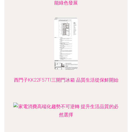
能綠色發展
西門子KK22F57TI三開門冰箱 品質生活從保鮮開始