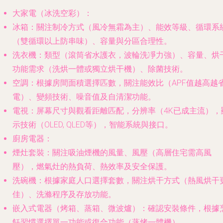
大家電（冰洗空彩）
：
冰箱
：關注制冷方式（風冷無霜為主）、能效等級、循環系
（雙循環以上防串味）、容量與分區合理性。
洗衣機
：類型（滾筒省水護衣，波輪洗凈力強）、容量、烘
功能需求（洗烘一體或獨立烘干機）、除菌技術。
空調
：根據房間面積選擇匹數，關注能效比（APF值越高越
電）、變頻技術、噪音值及自清潔功能。
電視
：屏幕尺寸與觀看距離匹配，分辨率（4K已成主流），
示技術（OLED, QLED等），智能系統與接口。
廚房電器
：
煙灶套裝
：關注吸油煙機的風量、風壓（高層住宅需高風
壓），燃氣灶的熱負荷、熱效率及安全保護。
洗碗機
：根據家庭人口選擇套數，關注烘干方式（熱風烘干
佳）、洗滌程序及存放功能。
嵌入式電器（烤箱、蒸箱、微波爐）
：確認安裝條件，根據
飪習慣選擇單一功能或復合功能（蒸烤一體機）。