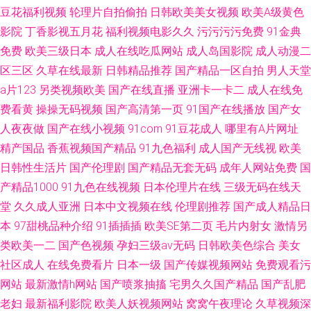
豆花福利视频
轮理片自拍偷拍
日韩欧美美女视频
欧美A级黄色
影院
丁香影视五月花
福利视频电影久久
污污污污免费
91金典
免费
欧美三级日本
成人在线吃瓜网站
成人岛国影院
成人动漫二
区三区
久草在线最新
日韩精品推荐
国产精品一区自拍
男人天堂
a片123
另类视频欧美
国产在线直播
亚洲卡一卡二
成人在线免
费看黄
操操无码视频
国产高清第一页
91国产在线播放
国产女
人夜夜做
国产在线小视频
91com
91豆花成人
哪里有A片网址
精产国品
香蕉视频国产精品
91九色福利
成人国产无线视
欧美
日韩性生活片
国产伦理剧
国产精品无套无码
成年人网站免费
国
产精品1000
91九色在线视频
日本伦理片在线
三级无码在线天
堂
久久成人亚洲
日本中文视频在线
伦理剧推荐
国产成人精品日
本
97甜桃品种介绍
91插插插
欧美SE第二页
毛片内射女
激情另
类欧美一二
国产色视频
孕妇三级av无码
日韩欧美色综合
美女
社区成人
在线免费看片
日本一级
国产传媒视频网站
免费观看污
网站
最新激情h网站
国产喷浆抽搐
宅男久久国产精品
国产乱肥
老妇
最新福利影院
欧美人妖视频网站
窝窝午夜理论
久草视频深