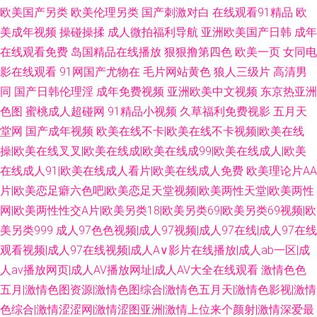
欧美国产另类
欧美伦理另类
国产刺激对白
在线观看91精品
欧
美成年视频
操碰操揉
成人微拍福利导航
亚洲欧美国产日韩
成年
在线观看免费
岛国精品在线播放
狠狠撸第四色
欧美一页
女同电
影在线观看
91网国产尤物在
毛片网站黄色
狼人三级片
高清男
同
国产日韩伦理淫
成年免费视频
亚洲欧美中文视频
东京热亚洲
色图
蜜桃成人超碰网
91精品小视频
久草福利免费视影
五月天
堂网
国产成年视频
欧美在线不卡|欧美在线不卡视频|欧美在线
操|欧美在线叉叉|欧美在线成|欧美在线成99|欧美在线成人|欧美
在线成人91|欧美在线成人看片|欧美在线成人免费
欧美理论片AA
片|欧美恋足癖六色吧|欧美恋足天堂视频|欧美两性天堂|欧美两性
网|欧美两性性交A片|欧美另类18|欧美另类69|欧美另类69视频|欧
美另类999
成人97色色视频|成人97视频|成人97在线|成人97在线
观看视频|成人97在线视频|成人A∨影片在线播放|成人ab一区|成
人av播放网页|成人AV播放网址|成人AV大全在线观看
激情色色
五月|激情色图资源|激情色图综合|激情色五月天|激情色影视|激情
色综合|激情涩涩网|激情涩图亚洲|激情上位来个颜射|激情深爱最