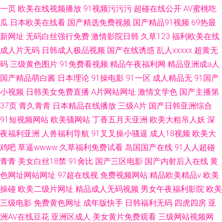
一页
欧美在线视频播放
91视频污污污
超碰在线公开
AV蜜桃吃
瓜
日本欧美在线看
国产精选免费视频
国产精品91视频
69热最
新网址
无码白丝强行免费
激情影院日韩
久草123
福利欧美在线
成人片无码
日韩成人极品视频
国产在线诱惑
乱人xxxxx
超黄无
码
三级黄色图片
91免费看视频
精品午夜福利网
精品亚洲成a人
国产精品萌白酱
日本理论
91操电影
91一区
成人精品无
91国产
小视频
日韩美女免费直播
A片网站网址
激情文学色
国产主播第
37页
青久青青
日本精品在线播放
三级A片
国产日韩亚洲综合
91短视频网站
欧美骚网站
丁香五月天亚洲
欧美大粗吊人妖
深
夜福利亚洲
人兽福利导航
91叉叉操小骚逼
成人18视频
欧美大
鸡吧
草逼wwww
久草福利免费试看
岛国国产在线
91人人超碰
青青
美女白丝18禁
91肏比
国产三区电影
国产内射后入在线
黄
色网址网站网址
97超在线视
免费视频网站
精品欧美精品v
欧美
操碰
欧美二级片网址
精品成人无码视频
男女午夜福利影院
欧美
三级电影
免费黄色网址
成年版快手
日韩福利无码
四虎四房
亚
洲AV在线豆花
亚洲区成人
美女黄片免费观看
三级网站视频网