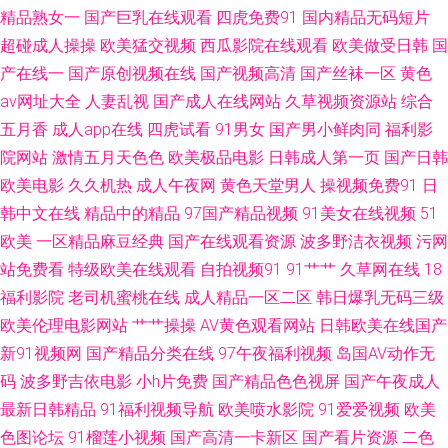
精品熟女一
国产巨乳在线观看
四虎免费91
国内精品无码短片
福利导航 91操熟女 91制片国产精品 男人的天堂社区东京热 91蜜桃在线播放
超碰成人操操
欧美猛交视频
西瓜影院在线观看
欧美做受日韩
国
九九婷婷伊人色 天堂五月天网 免费爱爱影院 91丝袜自慰在线观看 男人天堂
产在线一
国产原创视频在线
国产视频高清
国产丝袜一区
黄色
av网址大全
人妻乱视
国产成人在线网站
久草视频资源站
综合
资源 91乏力操妹子 日本三级色 丁香五月色色婷 五月天婷婷欧美九区 超碰在
五月香
成人app在线
四虎试看
91男女
国产男小鲜肉同
福利影
院网站
激情五月天色色
欧美极品电影
日韩成人第一页
国产日韩
线9797人妻 91JK黑丝 福利成人导航 午夜剧场体验一分钟 黄色欧美日韩 人
欧美电影
久久机热
成人午夜网
黄色天堂男人
操视频免费91
日
韩中文在线
精品中的精品
97国产精品视频
91美女在线视频
51
人干人人玩 新大香蕉av 91麻豆蜜桃 ts操逼视频 国产青青草热热热 老司机性
欧美
一区精品麻豆经典
国产在线观看资源
波多野洁衣视频
污网
站免费看
特级欧美在线观看
自拍视频91
91艹艹
久草网在线
18
交网 亚洲无码激情文学 久久日韩精品 91高清视频免费观看 九热色色 91资源
福利影院
老司机蜜桃在线
成人精品一区二区
韩日爆乳无码三级
在线看 AV日韩导航福利 欧洲精品国产 超碰在线人人人摸 手机偷拍色图 91网
欧美伦理电影网站
艹艹操操
AV黄色观看网站
日韩欧美在线国产
新91视频网
国产精品分类在线
97午夜福利视频
岛国AV动作无
站处女 久久爱AV 91网站入口在线观看 亚洲777色图 97成人视频在线 青青草
码
波多野吉依电影
小h片免费
国产精品色色视屏
国产午夜成人
最新日韩精品
91福利视频导航
欧美喷水影院
91爱爱视频
欧美
原伊人网在线 91免费处女免费观看 成人禁污污啪啪入口 欧美专区二区 爱豆
色图论坛
91榴莲小视频
国产高清一卡新区
国产看片资源
二色