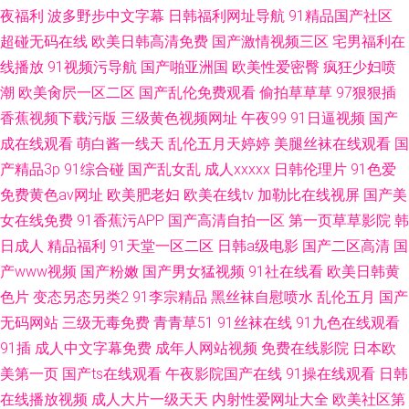
夜福利
波多野步中文字幕
日韩福利网址导航
91精品国产社区
超碰无码在线
欧美日韩高清免费
国产激情视频三区
宅男福利在
线播放
91视频污导航
国产啪亚洲国
欧美性爱密臀
疯狂少妇喷
潮
欧美肏屄一区二区
国产乱伦免费观看
偷拍草草草
97狠狠插
香蕉视频下载污版
三级黄色视频网址
午夜99
91日逼视频
国产
成在线观看
萌白酱一线天
乱伦五月天婷婷
美腿丝袜在线观看
国
产精品3p
91综合碰
国产乱女乱
成人xxxxx
日韩伦理片
91色爱
免费黄色av网址
欧美肥老妇
欧美在线tv
加勒比在线视屏
国产美
女在线免费
91香蕉污APP
国产高清自拍一区
第一页草草影院
韩
日成人
精品福利
91天堂一区二区
日韩a级电影
国产二区高清
国
产www视频
国产粉嫩
国产男女猛视频
91社在线看
欧美日韩黄
色片
变态另态另类2
91李宗精品
黑丝袜自慰喷水
乱伦五月
国产
无码网站
三级无毒免费
青青草51
91丝袜在线
91九色在线观看
91插
成人中文字幕免费
成年人网站视频
免费在线影院
日本欧
美第一页
国产ts在线观看
午夜影院国产在线
91操在线观看
日韩
在线播放视频
成人大片一级天天
内射性爱网址大全
欧美社区第