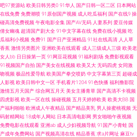
吧97资源站
欧美日韩另类0
91华人
国产日韩一区二区
日本网站
传媒熊猫成人 人妻在线国产精品 91青青草青娱乐分类 性感美女日本午夜视
在线免费
免费潮喷
91原创国产视频
成人吃瓜福利
国产在线9
操
频 草逼福利 91国产尤物在线视频 操碰在线视频95av 精品人妻乱码一区二区
碰高清免费视频
午夜电影全集
国产AV无码
人妻系列
爱豆传媒
倩女幽魂
超清国产剧大全
91中文字幕在线
免费在线小视频
吃
91熊猫视频TV 欧美色图婷婷五月天 97超碰自拍 麻豆影院在线观看一区 91
瓜福利小视频
免费91
国产日产亚洲精品
91社在线高清
人人草
香蕉
激情另类图片
亚洲欧美在线观看
成人三级成人三级
欧美老
性爱视频 新视觉影院尤物视频 日本成人网片 91破处视频 深爱成人在线播放
女人bb
日日操第一页
91网豆花视频
91福利剧场
免费影视观看
91视频国产自拍
国产美女在线视频
欧美又大
无码四虎
女同激
99热热色 久草亚洲网址 丝袜深爱网 91国产视频在线观看 九七电影手机版
吻视频
极品性爱导航
欧美国产拳交喷奶
中文字幕第三页
超碰成
人影视
欧美日韩中文一区
手机看片1204
91色快播
福利撸影院
99久久无 日韩国产综合系列 91在线不卡视频 欧美久久成人国产 老司机福利
激情五月天国产
综合网五月天
美女主播青草
国产高清不卡视频
电影院 成人福利午夜无码 探花色a av无码导航 91国内精品视频 国产精品欧
四虎影视
欧美一区在线
操碰视频
五月天婷婷欧美
欧美大BB
国
产福利啪啪
欧洲成人午夜精品
国产精品美乳
男人操蜜桃视频
无
美久久 亚洲成人黄色小说网站 女同亚洲 国产精品久久玫 操你啦超碰97 天堂
码射精网站
18成年人网站
日本高清电影网
男女啪啪午夜视频
免费电影在线观看
亚洲ab
成人少妇视频导航
91国产小青蛙
国
者色网 久久一区丝袜 91看片免费观看成人版 九色骚屄91 91熊猫传媒成人
产成年免费网站
国产视频高清在线
精品香蕉
求a片网址
麻豆tv