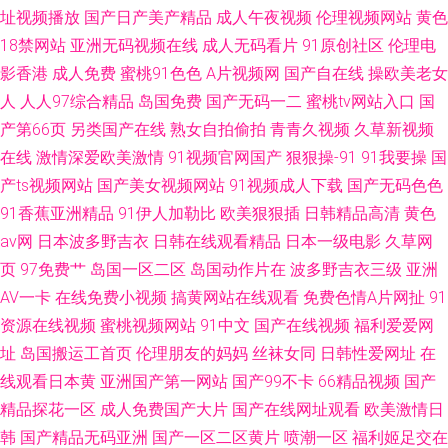
址视频播放
国产日产美产精品
成人午夜视频
伦理视频网站
黄色
18禁网站
亚洲无码视频在线
成人无码看片
91原创社区
伦理电
影香港
成人免费
蜜桃91色色
A片视频网
国产自在线
操欧美老女
人
人人97综合精品
岛国免费
国产无码一二
蜜桃tv网站入口
国
产第66页
另类国产在线
熟女自拍偷拍
青青久视频
久草新视频
在线
激情深爱欧美激情
91视频官网国产
狠狠操-91
91我要操
国
产ts视频网站
国产美女视频网站
91视频成人下载
国产无码色色
91香蕉亚洲精品
91伊人加勒比
欧美狠狠插
日韩精品高清
黄色
av网
日本波多野吉衣
日韩在线观看精品
日本一级电影
久草网
页
97免费艹
岛国一区二区
岛国动作片在
波多野吉衣三级
亚洲
AV一卡
在线免费小视频
搞黄网站在线观看
免费色情A片网扯
91
资源在线视频
蜜桃视频网站
91中文
国产在线视频
福利爱爱网
址
岛国搬运工首页
伦理朋友的妈妈
丝袜女同
日韩性爱网址
在
线观看日本黄
亚洲国产第一网站
国产99不卡
66精品视频
国产
精品探花一区
成人免费国产大片
国产在线网址观看
欧美激情日
韩
国产精品无码亚洲
国产一区二区黄片
喷潮一区
福利姬足交在