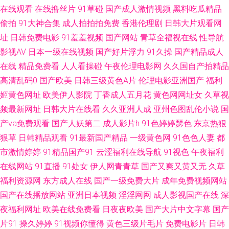
在线观看
在线撸丝片
91草碰
国产成人激情视频
黑料吃瓜精品
亚洲成人黄色在线网站 成人性交片免费看 亚洲天堂精品久久 狠狠干第一页
偷拍
91大神合集
成人拍拍拍免费
香港伦理剧
日韩大片观看网
址
日韩免费电影
91羞羞视频
国产网站
青草全福视在线
性导航
91干逼淫秽视频网站 国产av色福利 午夜在线观看视频19 91黄瓜视频下载 操
影视AV
日本一级在线视频
国产好片浮力
91久操
国产精品成人
碰在线不卡 欧美色无毒不卡 亚洲主播国产 www97超碰在线 色情人妖伪娘一
在线
精品免费看
人人看操碰
午夜伦理电影网
久久国自产拍精品
高清乱码0
国产欧美
日韩三级黄色A片
伦理电影亚洲国产
福利
区 91美女自慰 乱子伦国产精品2 91爱豆传媒资源在线观看 91在线资源视频
姬黄色网址
欧美伊人影院
丁香成人五月花
黄色网网址女
久草视
频最新网址
日韩大片在线看
久久亚洲人成
亚州色图乱伦小说
国
91福利视频网 成人看片网站 密桃成人网址 四虎东方va私人影库 91精品观看
产va免费观看
国产人妖第二
成人影片h
91色婷婷瑟色
东京热狠
狠草
日韩精品观看
91最新国产精品
一级黄色网
91色色人妻
都
视频 国产精品一区自拍 91视频游艇 国产精品久久网站 天天肏月月干 av中文
市激情婷婷
91精品国产91
云涩福利在线导航
91视色
午夜福利
字幕无线看 五月天操穴 超碰色婷婷 婷婷伊人久久蜜桃 成人网站在线看 新91
在线网站
91直播
91处女
伊人网青青草
国产又爽又黄又无
久草
福利资源网
东方成人在线
国产一级免费大片
成年免费视频网站
福利视频 豆花91官网 最新肏屄网 欧美AⅤ18 91丝袜在线观看 日韩欧美天堂
国产在线播放网站
亚洲日本视频
淫淫网网
成人影视国产在线
深
夜福利网址
欧美在线免费看
日夜夜欧美
国产大片中文字幕
国产
网 69国际映画网址 海角九色极品反差 91国产熟女熟女 久久这里只有精品99
片91
操久婷婷
91视频你懂得
黄色三级片毛片
免费电影片
日韩