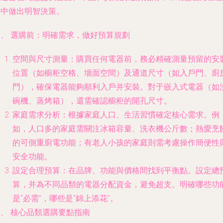
品中做出明智決策。
一、 選購前：明確需求，做好預算規劃
空間與尺寸測量
：購買任何電器前，務必精確測量預留的安
位置（如櫥柜空格、墻面空間）及通道尺寸（如入戶門、廚
門），確保電器能夠順利入戶并安裝。對于嵌入式電器（如
碗機、蒸烤箱），還需確認櫥柜的開孔尺寸。
家庭需求分析
：根據家庭人口、生活習慣確定核心需求。例
如，人口多的家庭需關注冰箱容量、洗衣機公斤數；熱愛烹
的可側重廚電功能；有老人小孩的家庭則需考慮操作簡便性
安全功能。
設定合理預算
：在品牌、功能與價格間找到平衡點。設定總
算，并為不同品類的電器分配資金，避免超支。明確哪些功
是“必需”，哪些是“錦上添花”。
二、 核心品類選購要點指南