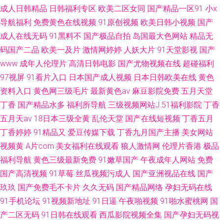
成人日韩精品
日韩福利专区
欧美二区女同
国产精品一区91
小x
导航福利
免费黄色在线视频
91原创视频
欧美日韩小视频
国产
成人在线无码
91黑料不
国产极品自拍
岛国最大色网站
精品无
码国产二品
欧美一及片
激情网婷婷
人妖大片
91天堂影视
国产
www
成年人伦理片
高清日韩电影
国产尤物视频在线
超碰福利
97视屏
91看片入口
日本国产成人视频
日本日韩欧美在线
黄色
资料入口
黄色网三级毛片
最新黄色av
麻豆影院免费
五月天堂
丁香
国产精品水多
福利所导航
三级视频网站J
51福利影院
丁香
五月天av
18日本三级全黄
乱伦天堂
国产在线短视频
丁香五月
丁香婷婷
91精品又
爱豆传媒下载
丁香九月国产主播
美女网站
视频黄
A片com
美女福利在线观看
狼人激情网
伦理片香港
极品
福利导航
黄色三级最新免费
91嫩草国产
午夜成年人网站
免费
国产高清视频
91草莓
丝瓜视频污成人
国产亚洲视品在线
国产
玖玖
国产免费毛不卡片
久久无码
国产精品网络
孕妇无码在线
91手机论坛
91视频新地址
91日逼
午夜啪视频
91啪水蜜桃网
国
产二区无码
91日韩在线观看
西瓜影院视频全集
国产孕妇无码视