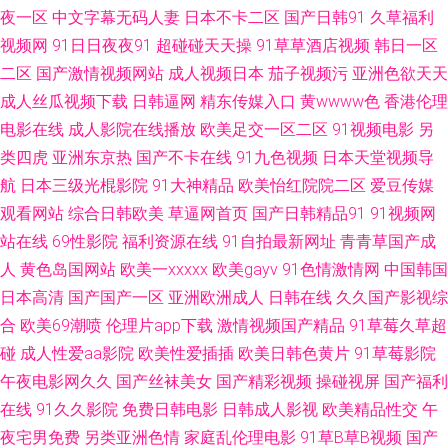
夜一区
中文字幕无码人妻
日本不卡二区
国产日韩91
久草福利
男人的天堂09 影音先锋A∨色吧 av福利姬网站 男人天堂网址 91在线观看国
视频网
91日日夜夜91
超碰碰天天操
91草草酒店视频
韩日一区
产视频 四虎小视频 91情爱网 成人深夜福利社在线 欧美乱淫 91白丝秘 av极
二区
国产激情视频网站
成人视频日本
茄子视频污
亚洲色欲天天
成人丝瓜视频下载
日韩逼网
精东传媒入口
黄wwww色
香港伦理
品女神在线观看 欧美性交影院 91com在线观看 东京热导航 欧美综合在线
电影在线
成人影院在线播放
欧美足交一区二区
91视频电影
另
类四虎
亚洲东京热
国产不卡在线
91九色视频
日本天堂视频导
123 91黑料在线视频黑丝 欧美日韩瑞士久久 91快播入口 福利看片国产一区
航
日本三级光棍影院
91大神精品
欧美怡红院院二区
爱豆传媒
观看网站
综合日韩欧美
草逼网首页
国产日韩精品91
91视频网
自拍 91海角在线观看网址 AV五男人天堂 久草福利在线免费 日本黄色永久视
站在线
69性影院
福利资源在线
91自拍最新网址
青青草国产成
频 伊人福利国产 91洮色 日韩欧美有码无码中文 国产精品爱久久 91视频在线
人
黄色岛国网站
欧美一xxxxx
欧美gayv
91色情激情网
中国韩国
日本高清
国产国产一区
亚洲欧洲成人
日韩在线
久久国产影视综
观看h 日韩无码兔费 91桃色免费网站 國產福利av 欧美黄色成人日韩 日韩无
合
欧美69潮喷
伦理片app下载
激情视频国产精品
91草莓久草超
碰
成人性爱aa影院
欧美性爱插插
欧美日韩色黄片
91草莓影院
碼第一页 91x视频大全 91网站免费线上观看 黄色日本www 影音先锋AV最新
午夜电影网久久
国产丝袜美女
国产精彩视频
操碰视屏
国产福利
在线
91久久影院
免费日韩电影
日韩成人影视
欧美精品性交
午
囯产精品久久 性交美女 国产久草首页 91网站草 久操精品视频在线播放 偷拍
夜宅男免费
另类亚洲色情
家庭乱伦理电影
91草B草B视频
国产