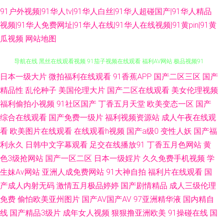
91户外视频|91华人tv|91华人白丝|91华人超碰国产|91华人精品
视频|91华人免费网址|91华人在线|91华人在线视频|91黄pin|91黄
瓜视频
网站地图
日本一级大片
微拍福利在线观看
91香蕉APP
国产二区三区
国产
91黄在线免费观看成人 探花在线播放 韩国不卡群 欧美专区线路一 69av福利
精品性
乱伦种子
美国伦理大片
国产二区在线观看
美女伦理视频
福利偷拍小视频
91社区国产
丁香五月天堂
欧美变态一区
国产
导航在线 黑丝在线观看视频 91茄子视频在线观看 福利AV网站 极品视频91
综合在线观看
国产免费一级片
福利视频资源站
成人午夜在线观
欧美日韩午夜剧场 一本道欧美日A∨ 色五月婷婷基地 蜜桃视频在线播放 918
看
欧美图片在线观看
在线观看h视频
国产a级0
变性人妖
国产福
利永久
日韩中文字幕观看
足交在线播放91
丁香五月色网站
黄
禁黄 肏屄国内 91AV社区 日韩两性网 91丝袜美女视频 国产精品久久情 日韩
色3级抢网站
国产一区二区
日本一级婬片
久久免费手机视频
学
生妹Av网站
亚洲人成免费网站
91大神自拍
福利片在线观看
国
欧美黄污久 最新黑料吃瓜AV 国产精品码一区 精品免费电影伦理 另类深喉TV
产成人内射无码
激情五月极品婷婷
国产剧情精品
成人三级伦理
免费
偷怕欧美亚州图片
国产AV国产AV
97亚洲精华液
国内精自
免费三级网站 性生活免费观看视频 91九色屁股 av资源先锋乱 欧美性爱网址
线
国产精品3级片
成年女人视频
狠狠撸亚洲欧美
91操碰在线
国