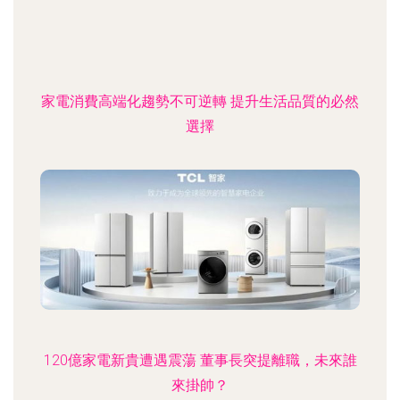
家電消費高端化趨勢不可逆轉 提升生活品質的必然
選擇
120億家電新貴遭遇震蕩 董事長突提離職，未來誰
來掛帥？