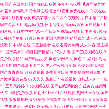
频
国产在线福利
国产在线日皮片
午夜神马伦理
毛片网站美女
AV福利激情毛片
黄色网在线播放
91视频免费在线
91午夜在线
福利在线视频导航
欧美喷潮一区二区
午夜理论片
日本第二片区
国产免费大片
精品呦视频
日本乱伦高清无码
深夜国产视频
91
刺激视频
日本中文字幕一区
日韩免费精品视频
日本高清v
欧美
日韩伦理午夜
91碰超免费
亚洲色图网站
精品欧美
成人AV在线
观看
日本a级在线
干露脸熟女
在线观看黄色网
成人抖音
爰上碰
91
国产美女91视频
国产情侣片
97人人看
国产三级视频在线
91
免费视频精品
国产精品另类
黄色AV网站人
黄色91福利社
污网
址18禁
国产高清不卡二区
成人午夜视频免费
欧美激情福利网
国产青青青草
91草逼视频
免费看片日韩
午夜视频福利免费
国
产嫩草视频在线
69叉叉叉
最新日本在线视频
日韩成人a
青青操
91
五月天婷婷
91短视频在线
国产在线观看的
白丝美女自慰网
站
91福利免费视频
加勒比91AV
91在线观看
黄网站av在线
国产
视频
狠狠擼狠狠擼
91桃色小视频
91激情
91干啪啪
青青操青青
干
主播诱惑无码专区
欧美视频电影
91播放
麻豆桃色网站
亚洲