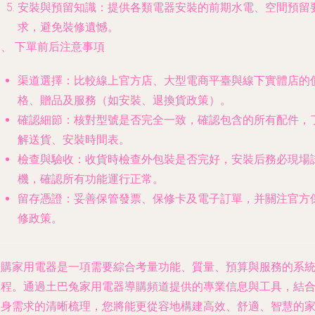
安裝與預留知識
：提供各類電器安裝的前期水電、空間預留
求，避免裝修遺憾。
、 下單前后注意事項
渠道選擇
：比較線上官方店、大型電商平臺與線下實體店的
格、贈品及服務（如安裝、退換貨政策）。
確認細節
：核對型號是否完全一致，確認包含的所有配件，
解送貨、安裝時間表。
檢查與驗收
：收貨時檢查外包裝是否完好，安裝后務必現場
機，確認所有功能運行正常。
留存憑證
：妥善保管發票、保修卡及電子訂單，并關注官方
修政策。
選購家用電器是一項需要綜合考量功能、質量、預算與服務的系
工程。通過土巴兔家用電器導購頻道提供的專業信息與工具，結
自身需求的清晰梳理，您將能更從容地構建高效、舒適、智慧的