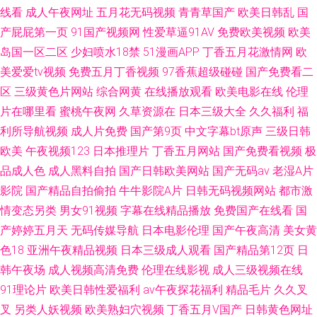
线看
成人午夜网址
五月花无码视频
青青草国产
欧美日韩乱
国
产屁屁第一页
91国产视频网
性爱草逼91AV
免费欧美视频
欧美
岛国一区二区
少妇喷水18禁
51漫画APP
丁香五月花激情网
欧
美爱爱tv视频
免费五月丁香视频
97香蕉超级碰碰
国产免费看二
区
三级黄色片网站
综合网黄
在线播放观看
欧美电影在线
伦理
片在哪里看
蜜桃午夜网
久草资源在
日本三级大全
久久福利
福
利所导航视频
成人片免费
国产第9页
中文字幕bt原声
三级日韩
欧美
午夜视频123
日本推理片
丁香五月网站
国产免费看视频
极
品成人色
成人黑料自拍
国产日韩欧美网站
国产无码av
老湿A片
影院
国产精品自拍偷拍
牛牛影院A片
日韩无码视频网站
都市激
情变态另类
男女91视频
字幕在线精品播放
免费国产在线看
国
产婷婷五月天
无码传媒导航
日本电影伦理
国产午夜高清
美女黄
色18
亚洲午夜精品视频
日本三级成人观看
国产精品第12页
日
韩午夜场
成人视频高清免费
伦理在线影视
成人三级视频在线
91理论片
欧美日韩性爱福利
av午夜探花福利
精品毛片
久久叉
叉
另类人妖视频
欧美熟妇穴视频
丁香五月V国产
日韩黄色网址