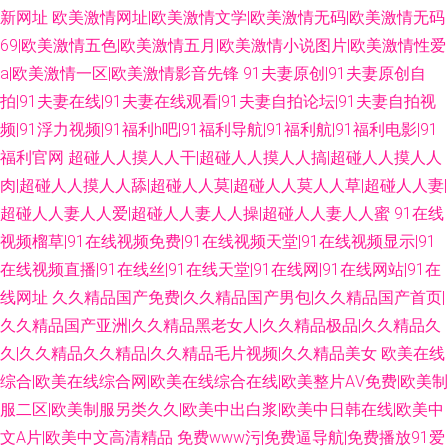
新网址
欧美激情网址|欧美激情文学|欧美激情无码|欧美激情无码
69|欧美激情五色|欧美激情五月|欧美激情小说图片|欧美激情性爱
a|欧美激情一区|欧美激情影音先锋
91夫妻原创|91夫妻原创自
拍|91夫妻在线|91夫妻在线观看|91夫妻自拍论坛|91夫妻自拍视
频|91浮力视频|91福利h吧|91福利导航|91福利航|91福利电影|91
福利官网
超碰人人摸人人干|超碰人人摸人人搞|超碰人人摸人人
肉|超碰人人摸人人舔|超碰人人莫|超碰人人莫人人草|超碰人人妻|
超碰人人妻人人爱|超碰人人妻人人操|超碰人人妻人人蜜
91在线
视频榴草|91在线视频免费|91在线视频天堂|91在线视频显示|91
在线视频直播|91在线丝|91在线天堂|91在线网|91在线网站|91在
线网址
久久精品国产免费|久久精品国产男包|久久精品国产首页|
久久精品国产亚洲|久久精品黑老女人|久久精品极品|久久精品久
久|久久精品久久精品|久久精品毛片视频|久久精品美女
欧美在线
综合|欧美在线综合网|欧美在线综合在线|欧美整片AⅤ免费|欧美制
服二区|欧美制服另类久久|欧美中出白浆|欧美中日韩在线|欧美中
文A片|欧美中文高清精品
免费www污|免费逼导航|免费播放91爱