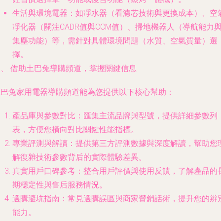
生活與環境電器
：如凈水器（看濾芯技術與更換成本）、空
凈化器（關注CADR值與CCM值）、掃地機器人（導航能力
集塵功能）等，需針對具體環境問題（水質、空氣質量）選
擇。
三、 借助土巴兔導購頻道，掌握關鍵信息
土巴兔家用電器導購頻道能為您提供以下核心幫助：
產品庫與參數對比
：匯集主流品牌與型號，提供詳細參數列
表，方便您橫向對比關鍵性能指標。
專業評測與解讀
：提供第三方評測數據與深度解讀，幫助您
解復雜技術參數背后的實際體驗差異。
真實用戶口碑參考
：整合用戶評價與使用反饋，了解產品的
期穩定性與售后服務情況。
選購避坑指南
：常見選購誤區與商家營銷話術，提升您的辨
能力。