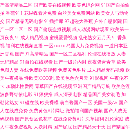
91在线免费观看蜜臀 免费成人版www 91香蕉碰 四虎五区 超碰视干 伊人青
产高清精品二区
国产欧美在线视频
欧美色综合网
91国产自拍偷
拍
香蕉911
花蝴蝶看片免费
白丝美女免费网站
欧美女人与动物
久久 91豆花成人社区 91蜜桃动漫78 国产草逼资源 青青草人人操av 91N在
交
国产精品无码电影
91插插库
97超碰大香蕉
户外自慰影院
国
产一区二区二区
国产偷窥盗摄视频
成人动漫网站观看
欧美第一
线视频 91社区9页 午夜剧场久久 91麻豆传媒三区 深爱激情五月网 91社网站
页夜夜
91成人精品视频
蜜桃爱爱视频
乱伦熟女五月天
91香蕉
视
福利在线视频直播
一区xxxxx
岛国大片免费视频
一道日本亚
免费观看 黄污污在线观看 91n网站免费观看 91可爱足交 国产久久色一区 91
洲香蕉
国产91高清精品
国产一区二区福利
伦理在线播放
人妻
无码精品
91自拍在线观看
国产一级片内射
夜夜骑青青草
欧美
九色人妻蝌蚪 中文字幕首页人妻91 成人在线观看av四虎 日韩56页 91在线资
色图人妻
在线免费欧美视频
免费黄色毛片
成人精品无码视频
欧
源 亚洲欧美自拍一区 韩国伦理妈妈的朋友 深喉九区 成人免费视 青青草久久
美午夜极品
性欧美ⅩⅩⅩⅩ乱
欧美色色六月天
91影视网
午夜伦不
卡
加勒比性爱网
青草国产在线视频
亚洲国产精品导航
欧美色淫
嗯伊人 91麻豆精品国产 激情综合网 五月婷婷欧美色日韩 91站色 欧美日韩
波多野结依电影
91狠狠撸
成人深夜电影
精品国产美女剃毛
加
勒比熟女
91碰在线
欧美裸模
萌白酱国产一区
美国一级AV
国产
115p 91黄色黑丝动漫 精品久久婷婷网络 亚洲涩涩天堂在线视频 大香蕉青草
人在线成免费
免费黄色A片网址
微拍福利国产视频
国产人成无
码视频
国产原创区色花堂
在线免费黄A片
久草福利
乱伦家庭
成
欧美最淫伦合集 91高潮叫床 国产精品网址 色97干 91激情性交社区 东京热
人午夜免费视频
人妖射精
国产屁屁
国产精品天干天
国产精品午